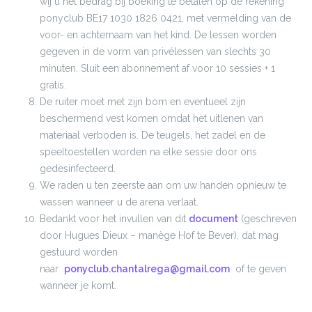
wij u het bedrag bij boeking te betalen op de rekening
ponyclub BE17 1030 1826 0421, met vermelding van de
voor- en achternaam van het kind. De lessen worden
gegeven in de vorm van privélessen van slechts 30
minuten. Sluit een abonnement af voor 10 sessies + 1
gratis.
De ruiter moet met zijn bom en eventueel zijn
beschermend vest komen omdat het uitlenen van
materiaal verboden is. De teugels, het zadel en de
speeltoestellen worden na elke sessie door ons
gedesinfecteerd.
We raden u ten zeerste aan om uw handen opnieuw te
wassen wanneer u de arena verlaat.
Bedankt voor het invullen van dit
document
(geschreven
door Hugues Dieux – manège Hof te Bever), dat mag
gestuurd worden
naar
ponyclub.chantalrega@gmail.com
of te geven
wanneer je komt.