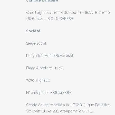
Compte bancaire
Crédit agricole : 103-0182604-21 – IBAN: B17 1030
1826 0421 – BIC : NICABEBB
Société
Siège social
Pony-club Hof te Bever asbl
Place Albert 1er, 12/2
7070 Mignault
N° entreprise : 888.947.887
Cercle équestre affilié à la L.E.W.B. (Ligue Équestre
Wallonie Bruxelles), groupement G.E.P.L.