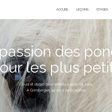
ACCUEIL
LEÇONS
STAGES
 passion des pon
our les plus peti
Cours et stages pour enfants à partir de 3 ans
A Grimbergen, au nord de Bruxelles