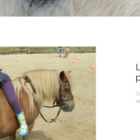
Co
né