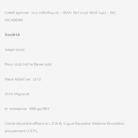
Crédit agricole : 103-0182604-21 – IBAN: B17 1030 1826 0421 – BIC :
NICABEBB
Société
Siège social
Pony-club Hof te Bever asbl
Place Albert 1er, 12/2
7070 Mignault
N° entreprise : 888.947.887
Cercle équestre affilié à la L.E.W.B. (Ligue Équestre Wallonie Bruxelles),
groupement G.E.P.L.